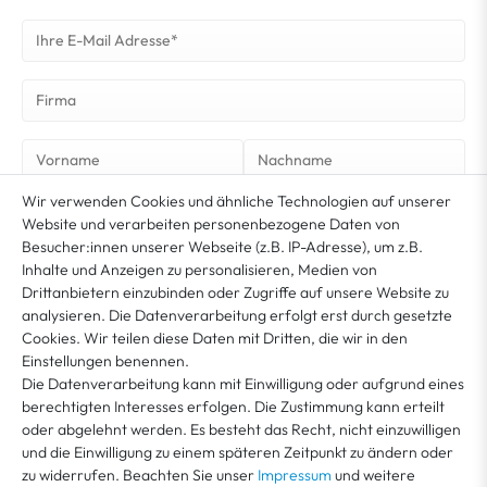
Wir verwenden Cookies und ähnliche Technologien auf unserer
NEWSLETTER ABONNIEREN
Website und verarbeiten personenbezogene Daten von
Besucher:innen unserer Webseite (z.B. IP-Adresse), um z.B.
Inhalte und Anzeigen zu personalisieren, Medien von
Sie erklären sich damit ein­ver­standen, dass Ihre Da­ten für unseren News­letter­versand
ver­wen­det werden. Der News­letter ist jeder­zeit ab­bestell­bar. Weitere Infor­mationen
Drittanbietern einzubinden oder Zugriffe auf unsere Website zu
*
und Wider­rufshin­weise finden Sie in unserer
Datenschutzerklärung
analysieren. Die Datenverarbeitung erfolgt erst durch gesetzte
Cookies. Wir teilen diese Daten mit Dritten, die wir in den
Einstellungen benennen.
MEIN KONTO
Die Datenverarbeitung kann mit Einwilligung oder aufgrund eines
berechtigten Interesses erfolgen. Die Zustimmung kann erteilt
oder abgelehnt werden. Es besteht das Recht, nicht einzuwilligen
KUNDENSERVICE
und die Einwilligung zu einem späteren Zeitpunkt zu ändern oder
zu widerrufen. Beachten Sie unser
Impressum
und weitere