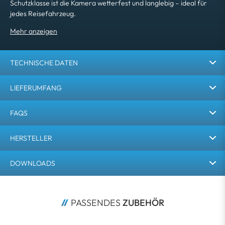
Schutzklasse ist die Kamera wetterfest und langlebig – ideal für
jedes Reisefahrzeug.
TECHNISCHE DATEN
LIEFERUMFANG
FAQS
HERSTELLER
DOWNLOADS
PASSENDES 
ZUBEHÖR