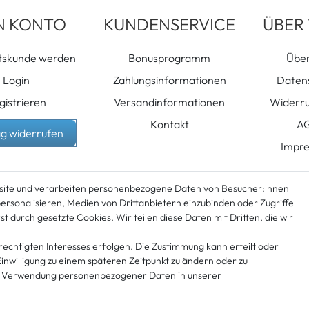
N KONTO
KUNDENSERVICE
ÜBER
tskunde werden
Bonusprogramm
Über
Login
Zahlungsinformationen
Daten
gistrieren
Versandinformationen
Widerru
Kontakt
A
ag widerrufen
Impr
site und verarbeiten personenbezogene Daten von Besucher:innen
personalisieren, Medien von Drittanbietern einzubinden oder Zugriffe
t durch gesetzte Cookies. Wir teilen diese Daten mit Dritten, die wir
rechtigten Interesses erfolgen. Die Zustimmung kann erteilt oder
Einwilligung zu einem späteren Zeitpunkt zu ändern oder zu
egeben Preise inkl. MwSt. zzgl.
Versandkosten
. Kostenloser Versand innerhalb Deuts
r Verwendung personenbezogener Daten in unserer
© 2026 / Alle Rechte vorbehalten /
powered by
createyourtemplate