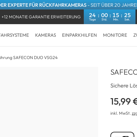
DER EXPERTE FÜR RÜCKFAHRKAMERAS
- SEIT ÜBER 20 JAHR
24
00
15
24
+12 MONATIE GARANTIE ERWEITERUNG
kostenloser Versand innerhalb Deutschlands
FAHRSYSTEME
KAMERAS
EINPARKHILFEN
MONITORE
Z
führung SAFECON DUO VSG24
SAFECO
Sichere Lö
15,99 
inkl. MwSt.
zz