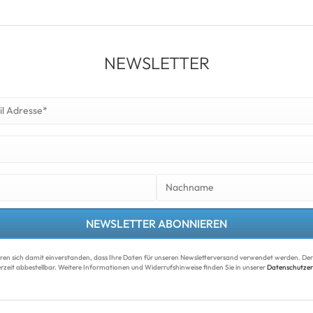
NEWSLETTER
NEWSLETTER ABONNIEREN
ären sich damit ein­ver­standen, dass Ihre Da­ten für unseren News­letter­versand ver­wen­det werden. Der 
r­zeit ab­bestell­bar. Weitere Infor­mationen und Wider­rufshin­weise finden Sie in unserer
Datenschutzer