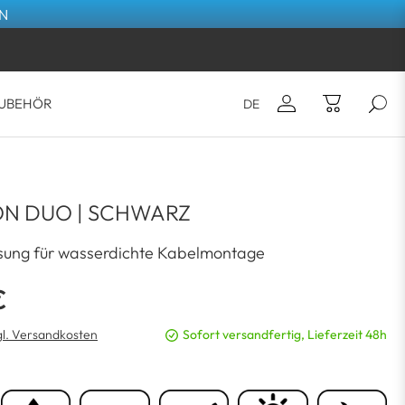
EN
UBEHÖR
DE
E-Mail*
Sie haben noch keine Artikel im
N DUO | SCHWARZ
Warenkorb.
Passwort*
sung für wasserdichte Kabelmontage
€
ANMELDEN
gl. Versandkosten
Sofort versandfertig, Lieferzeit 48h
Passwort vergessen?