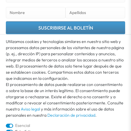
SUSCRIBIRSE AL BOLETÍN
Utilizamos cookies y tecnologías similares en nuestro sitio web y
Usted acepta que sus datos se utilicen para el envío de nuestro boletín. El boletín puede
cancelarse en cualquier momento. Encontrará más información e indicaciones sobre
procesamos datos personales de los visitantes de nuestra página
*
la revocación en nuestra
Declaración de privacidad
(p. ej., dirección IP) para personalizar contenidos y anuncios,
integrar medios de terceros o analizar los accesos a nuestro sitio
web. El procesamiento de datos solo tiene lugar después de que
MI CUENTA
se establecen cookies. Compartimos estos datos con terceros
que indicamos en la configuración.
El procesamiento de datos puede realizarse con consentimiento
ATENCIÓN AL CLIENTE
o sobre la base de un interés legítimo. El consentimiento puede
otorgarse o rechazarse. Existe el derecho a no consentir y a
modificar o revocar el consentimiento posteriormente. Consulte
SOBRE VEGA
nuestro
Aviso legal
y más información sobre el uso de datos
personales en nuestra
Declaración de privacidad
.
Esencial