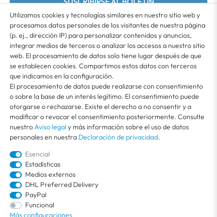
SUSCRIBIRSE AL BOLETÍN
Utilizamos cookies y tecnologías similares en nuestro sitio web y
procesamos datos personales de los visitantes de nuestra página
Usted acepta que sus datos se utilicen para el envío de nuestro boletín. El boletín puede
cancelarse en cualquier momento. Encontrará más información e indicaciones sobre
(p. ej., dirección IP) para personalizar contenidos y anuncios,
*
la revocación en nuestra
Declaración de privacidad
integrar medios de terceros o analizar los accesos a nuestro sitio
web. El procesamiento de datos solo tiene lugar después de que
se establecen cookies. Compartimos estos datos con terceros
MI CUENTA
que indicamos en la configuración.
El procesamiento de datos puede realizarse con consentimiento
o sobre la base de un interés legítimo. El consentimiento puede
ATENCIÓN AL CLIENTE
otorgarse o rechazarse. Existe el derecho a no consentir y a
modificar o revocar el consentimiento posteriormente. Consulte
nuestro
Aviso legal
y más información sobre el uso de datos
SOBRE VEGA
personales en nuestra
Declaración de privacidad
.
Esencial
Estadísticas
Medios externos
DHL Preferred Delivery
PayPal
Funcional
Más configuraciones