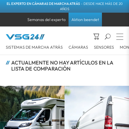
EL EXPERTO EN CÁMARAS DE MARCHA ATRÁS
- DESDE HACE MÁS DE 20
AÑOS
Semanas del experto
Aktion beendet
SISTEMAS DE MARCHA ATRÁS
CÁMARAS
SENSORES
MON
ACTUALMENTE NO HAY ARTÍCULOS EN LA
LISTA DE COMPARACIÓN