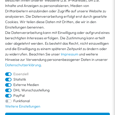
Besucher:innen unserer Webseite (z.B. IP-Adresse), um z.B.
Sie erklären sich damit ein­ver­standen, dass Ihre Da­ten für unseren News­letter­versand
ver­wen­det werden. Der News­letter ist jeder­zeit ab­bestell­bar. Weitere Infor­mationen
Inhalte und Anzeigen zu personalisieren, Medien von
*
und Wider­rufshin­weise finden Sie in unserer
Datenschutzerklärung
Drittanbietern einzubinden oder Zugriffe auf unsere Website zu
analysieren. Die Datenverarbeitung erfolgt erst durch gesetzte
Cookies. Wir teilen diese Daten mit Dritten, die wir in den
MEIN KONTO
Einstellungen benennen.
Die Datenverarbeitung kann mit Einwilligung oder aufgrund eines
berechtigten Interesses erfolgen. Die Zustimmung kann erteilt
KUNDENSERVICE
oder abgelehnt werden. Es besteht das Recht, nicht einzuwilligen
und die Einwilligung zu einem späteren Zeitpunkt zu ändern oder
zu widerrufen. Beachten Sie unser
Impressum
und weitere
ÜBER VEGA
Hinweise zur Verwendung personenbezogener Daten in unserer
Datenschutzerklärung
.
Essenziell
Statistik
Externe Medien
DHL Wunschzustellung
PayPal
Funktional
Weitere Einstellungen
Alle angegeben Preise inkl. MwSt. zzgl.
Versandkosten
. Kostenloser Versand
innerhalb Deutschlands.