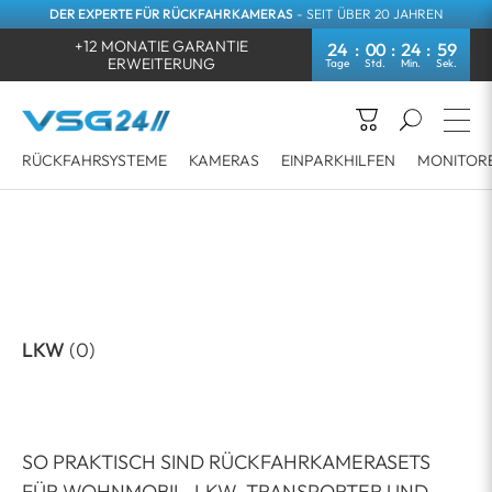
DER EXPERTE FÜR RÜCKFAHRKAMERAS
- SEIT ÜBER 20 JAHREN
+12 MONATIE GARANTIE
24
00
24
59
ERWEITERUNG
RÜCKFAHRSYSTEME
KAMERAS
EINPARKHILFEN
MONITOR
LKW
(0)
SO PRAKTISCH SIND RÜCKFAHRKAMERASETS
FÜR WOHNMOBIL, LKW, TRANSPORTER UND