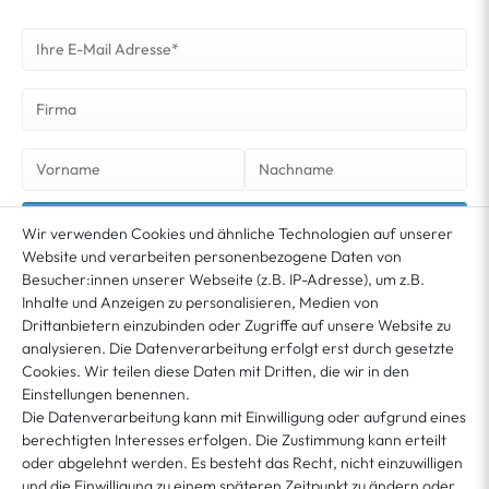
NEWSLETTER ABONNIEREN
Wir verwenden Cookies und ähnliche Technologien auf unserer
Website und verarbeiten personenbezogene Daten von
Besucher:innen unserer Webseite (z.B. IP-Adresse), um z.B.
Sie erklären sich damit ein­ver­standen, dass Ihre Da­ten für unseren News­letter­versand
ver­wen­det werden. Der News­letter ist jeder­zeit ab­bestell­bar. Weitere Infor­mationen
Inhalte und Anzeigen zu personalisieren, Medien von
*
und Wider­rufshin­weise finden Sie in unserer
Datenschutzerklärung
Drittanbietern einzubinden oder Zugriffe auf unsere Website zu
analysieren. Die Datenverarbeitung erfolgt erst durch gesetzte
Cookies. Wir teilen diese Daten mit Dritten, die wir in den
MEIN KONTO
Einstellungen benennen.
Die Datenverarbeitung kann mit Einwilligung oder aufgrund eines
berechtigten Interesses erfolgen. Die Zustimmung kann erteilt
KUNDENSERVICE
oder abgelehnt werden. Es besteht das Recht, nicht einzuwilligen
und die Einwilligung zu einem späteren Zeitpunkt zu ändern oder