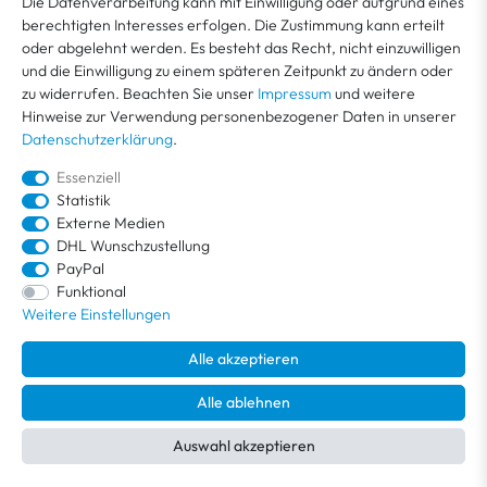
MEIN KONTO
Die Datenverarbeitung kann mit Einwilligung oder aufgrund eines
berechtigten Interesses erfolgen. Die Zustimmung kann erteilt
oder abgelehnt werden. Es besteht das Recht, nicht einzuwilligen
KUNDENSERVICE
und die Einwilligung zu einem späteren Zeitpunkt zu ändern oder
zu widerrufen. Beachten Sie unser
Impressum
und weitere
Hinweise zur Verwendung personenbezogener Daten in unserer
ÜBER VEGA
Datenschutzerklärung
.
Essenziell
Statistik
Externe Medien
DHL Wunschzustellung
PayPal
Funktional
Weitere Einstellungen
Alle angegeben Preise inkl. MwSt. zzgl.
Versandkosten
. Kostenloser Versand
Alle akzeptieren
innerhalb Deutschlands.
© 2026 / Alle Rechte vorbehalten /
powered by
createyourtemplate
Alle ablehnen
Auswahl akzeptieren