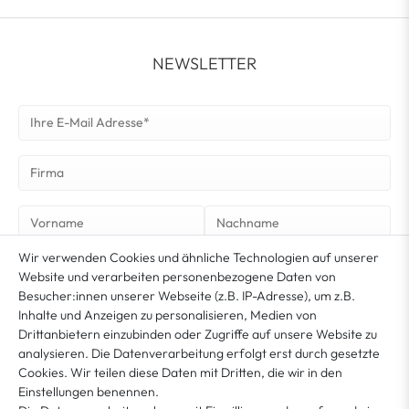
NEWSLETTER
Wir verwenden Cookies und ähnliche Technologien auf unserer
NEWSLETTER ABONNIEREN
Website und verarbeiten personenbezogene Daten von
Besucher:innen unserer Webseite (z.B. IP-Adresse), um z.B.
Inhalte und Anzeigen zu personalisieren, Medien von
Sie erklären sich damit ein­ver­standen, dass Ihre Da­ten für unseren News­letter­versand
ver­wen­det werden. Der News­letter ist jeder­zeit ab­bestell­bar. Weitere Infor­mationen
Drittanbietern einzubinden oder Zugriffe auf unsere Website zu
*
und Wider­rufshin­weise finden Sie in unserer
Datenschutzerklärung
analysieren. Die Datenverarbeitung erfolgt erst durch gesetzte
Cookies. Wir teilen diese Daten mit Dritten, die wir in den
Einstellungen benennen.