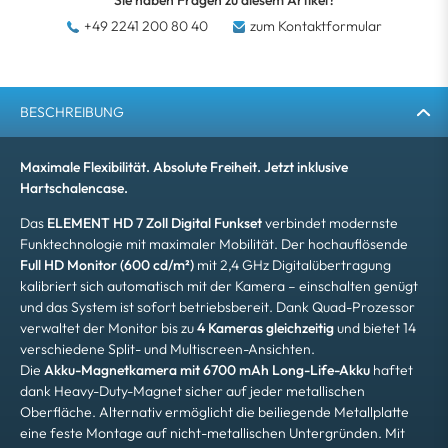
Sie haben Fragen zu diesem Artikel?
+49 2241 200 80 40
zum Kontaktformular
BESCHREIBUNG
Maximale Flexibilität. Absolute Freiheit. Jetzt inklusive
Hartschalencase.
Das
ELEMENT HD 7 Zoll Digital Funkset
verbindet modernste
Funktechnologie mit maximaler Mobilität. Der hochauflösende
Full HD Monitor (600 cd/m²)
mit 2,4 GHz Digitalübertragung
kalibriert sich automatisch mit der Kamera – einschalten genügt
und das System ist sofort betriebsbereit. Dank Quad-Prozessor
verwaltet der Monitor bis zu
4 Kameras gleichzeitig
und bietet 14
verschiedene Split- und Multiscreen-Ansichten.
Die
Akku-Magnetkamera mit 6700 mAh Long-Life-Akku
haftet
dank Heavy-Duty-Magnet sicher auf jeder metallischen
Oberfläche. Alternativ ermöglicht die beiliegende Metallplatte
eine feste Montage auf nicht-metallischen Untergründen. Mit