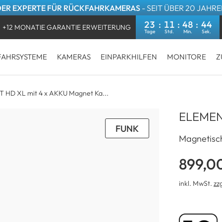
DER EXPERTE FÜR RÜCKFAHRKAMERAS
- SEIT ÜBER 20 JAHR
23
11
48
44
+12 MONATIE GARANTIE ERWEITERUNG
FAHRSYSTEME
KAMERAS
EINPARKHILFEN
MONITORE
Z
 HD XL mit 4 x AKKU Magnet Ka...
ELEMEN
FUNK
Magnetisch 
899,0
inkl. MwSt.
zz