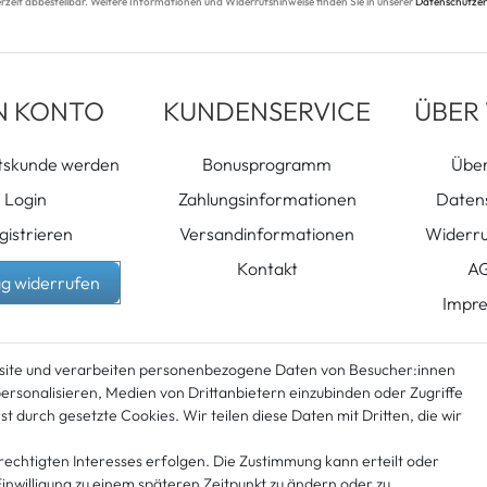
r­zeit ab­bestell­bar. Weitere Infor­mationen und Wider­rufshin­weise finden Sie in unserer
Datenschutzer
N KONTO
KUNDENSERVICE
ÜBER
tskunde werden
Bonusprogramm
Über
Login
Zahlungsinformationen
Daten
gistrieren
Versandinformationen
Widerru
Kontakt
A
ag widerrufen
Impr
site und verarbeiten personenbezogene Daten von Besucher:innen
personalisieren, Medien von Drittanbietern einzubinden oder Zugriffe
t durch gesetzte Cookies. Wir teilen diese Daten mit Dritten, die wir
rechtigten Interesses erfolgen. Die Zustimmung kann erteilt oder
Einwilligung zu einem späteren Zeitpunkt zu ändern oder zu