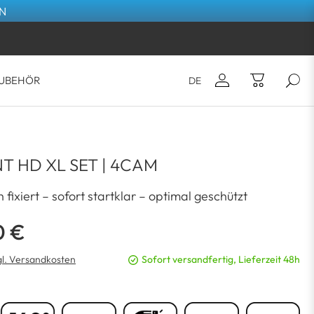
EN
UBEHÖR
DE
E-Mail*
Sie haben noch keine Artikel im
T HD XL SET | 4CAM
Warenkorb.
Passwort*
fixiert – sofort startklar – optimal geschützt
0 €
ANMELDEN
gl. Versandkosten
Sofort versandfertig, Lieferzeit 48h
Passwort vergessen?