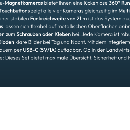
kku-Magnetkameras
bietet Ihnen eine lückenlose
360° Run
Touchbuttons
zeigt alle vier Kameras gleichzeitig im
Mult
einer stabilen
Funkreichweite von 21 m
ist das System au
as
lassen sich flexibel auf metallischen Oberflächen anbri
ten zum Schrauben oder Kleben
bei. Jede Kamera ist rob
Dioden
klare Bilder bei Tag und Nacht. Mit dem integrier
quem per
USB-C (5V/1A)
aufladbar. Ob in der Landwirts
 Dieses Set bietet maximale Übersicht, Sicherheit und Fl