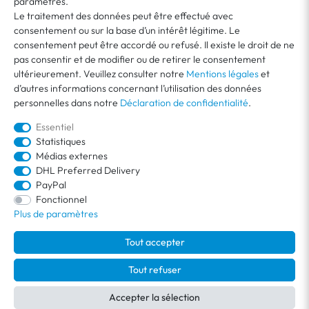
MON COMPTE
paramètres.
Le traitement des données peut être effectué avec
consentement ou sur la base d’un intérêt légitime. Le
SERVICE CLIENT
consentement peut être accordé ou refusé. Il existe le droit de ne
pas consentir et de modifier ou de retirer le consentement
ultérieurement. Veuillez consulter notre
Mentions légales
et
À PROPOS DE VEGA
d’autres informations concernant l’utilisation des données
personnelles dans notre
Déclaration de confidentialité
.
Essentiel
Statistiques
Médias externes
DHL Preferred Delivery
PayPal
Fonctionnel
Plus de paramètres
Tous les prix indiqués incl. la TVA et s’entendent hors
frais d’expédition
.
Livraison offerte en Allemagne.
© 2026 / Tous droits réservés /
powered by
createyourtemplate
Tout accepter
Tout refuser
Accepter la sélection