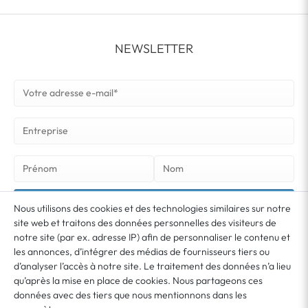
NEWSLETTER
S’ABONNER À LA NEWSLETTER
Nous utilisons des cookies et des technologies similaires sur notre
site web et traitons des données personnelles des visiteurs de
notre site (par ex. adresse IP) afin de personnaliser le contenu et
Vous acceptez que vos données soient utilisées pour l’envoi de notre newsletter. La
newsletter peut être résiliée à tout moment. Vous trouverez de plus amples
les annonces, d’intégrer des médias de fournisseurs tiers ou
*
informations et indications de révocation dans notre
Déclaration de confidentialité
d’analyser l’accès à notre site. Le traitement des données n’a lieu
qu’après la mise en place de cookies. Nous partageons ces
données avec des tiers que nous mentionnons dans les