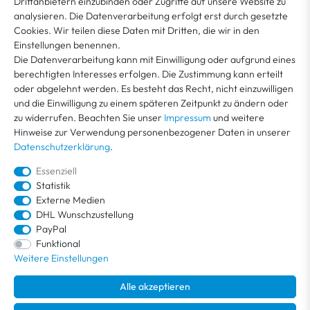
Drittanbietern einzubinden oder Zugriffe auf unsere Website zu
*
und Wider­rufshin­weise finden Sie in unserer
Datenschutzerklärung
analysieren. Die Datenverarbeitung erfolgt erst durch gesetzte
Cookies. Wir teilen diese Daten mit Dritten, die wir in den
Einstellungen benennen.
MEIN KONTO
Die Datenverarbeitung kann mit Einwilligung oder aufgrund eines
berechtigten Interesses erfolgen. Die Zustimmung kann erteilt
oder abgelehnt werden. Es besteht das Recht, nicht einzuwilligen
KUNDENSERVICE
und die Einwilligung zu einem späteren Zeitpunkt zu ändern oder
zu widerrufen. Beachten Sie unser
Impressum
und weitere
Hinweise zur Verwendung personenbezogener Daten in unserer
ÜBER VEGA
Datenschutzerklärung
.
Essenziell
Statistik
Externe Medien
DHL Wunschzustellung
PayPal
Funktional
Weitere Einstellungen
Alle angegeben Preise inkl. MwSt. zzgl.
Versandkosten
. Kostenloser Versand
Alle akzeptieren
innerhalb Deutschlands.
© 2026 / Alle Rechte vorbehalten /
powered by
createyourtemplate