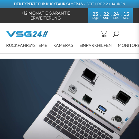
DER EXPERTE FÜR RÜCKFAHRKAMERAS
- SEIT ÜBER 20 JAHREN
+12 MONATIE GARANTIE
23
22
24
15
ERWEITERUNG
RÜCKFAHRSYSTEME
KAMERAS
EINPARKHILFEN
MONITOR