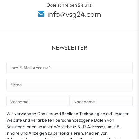
Oder schreiben Sie uns:
info@vsg24.com
NEWSLETTER
Wir verwenden Cookies und ähnliche Technologien auf unserer
NEWSLETTER ABONNIEREN
Website und verarbeiten personenbezogene Daten von
Besucher:innen unserer Webseite (z.B. IP-Adresse), um z.B.
Inhalte und Anzeigen zu personalisieren, Medien von
Sie erklären sich damit ein­ver­standen, dass Ihre Da­ten für unseren News­letter­versand
ver­wen­det werden. Der News­letter ist jeder­zeit ab­bestell­bar. Weitere Infor­mationen