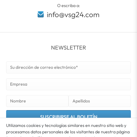
O escriba a:
info@vsg24.com
NEWSLETTER
SUSCRIBIRSE AL BOLETÍN
Utilizamos cookies y tecnologías similares en nuestro sitio web y
procesamos datos personales de los visitantes de nuestra página
Usted acepta que sus datos se utilicen para el envío de nuestro boletín. El boletín puede
cancelarse en cualquier momento. Encontrará más información e indicaciones sobre