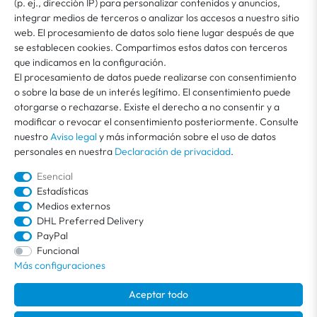
(p. ej., dirección IP) para personalizar contenidos y anuncios,
*
la revocación en nuestra
Declaración de privacidad
integrar medios de terceros o analizar los accesos a nuestro sitio
web. El procesamiento de datos solo tiene lugar después de que
se establecen cookies. Compartimos estos datos con terceros
MI CUENTA
que indicamos en la configuración.
El procesamiento de datos puede realizarse con consentimiento
o sobre la base de un interés legítimo. El consentimiento puede
ATENCIÓN AL CLIENTE
otorgarse o rechazarse. Existe el derecho a no consentir y a
modificar o revocar el consentimiento posteriormente. Consulte
nuestro
Aviso legal
y más información sobre el uso de datos
SOBRE VEGA
personales en nuestra
Declaración de privacidad
.
Esencial
Estadísticas
Medios externos
DHL Preferred Delivery
PayPal
Funcional
Más configuraciones
Todos los precios indicados incluyen el IVA y no incluyen
gastos de envío
.
Aceptar todo
Envío gratuito dentro de Alemania.
© 2026 / Todos los derechos reservados /
powered by
createyourtemplate