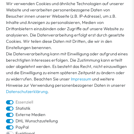
Wir verwenden Cookies und ähnliche Technologien auf unserer
NEWSLETTER ABONNIEREN
Website und verarbeiten personenbezogene Daten von
Besucher:innen unserer Webseite (z.B. IP-Adresse), um z.B.
Inhalte und Anzeigen zu personalisieren, Medien von
Sie erklären sich damit ein­ver­standen, dass Ihre Da­ten für unseren News­letter­versand
ver­wen­det werden. Der News­letter ist jeder­zeit ab­bestell­bar. Weitere Infor­mationen
Drittanbietern einzubinden oder Zugriffe auf unsere Website zu
*
und Wider­rufshin­weise finden Sie in unserer
Datenschutzerklärung
analysieren. Die Datenverarbeitung erfolgt erst durch gesetzte
Cookies. Wir teilen diese Daten mit Dritten, die wir in den
Einstellungen benennen.
MEIN KONTO
Die Datenverarbeitung kann mit Einwilligung oder aufgrund eines
berechtigten Interesses erfolgen. Die Zustimmung kann erteilt
oder abgelehnt werden. Es besteht das Recht, nicht einzuwilligen
KUNDENSERVICE
und die Einwilligung zu einem späteren Zeitpunkt zu ändern oder
zu widerrufen. Beachten Sie unser
Impressum
und weitere
Hinweise zur Verwendung personenbezogener Daten in unserer
ÜBER VEGA
Datenschutzerklärung
.
Essenziell
Statistik
Externe Medien
DHL Wunschzustellung
PayPal
Funktional