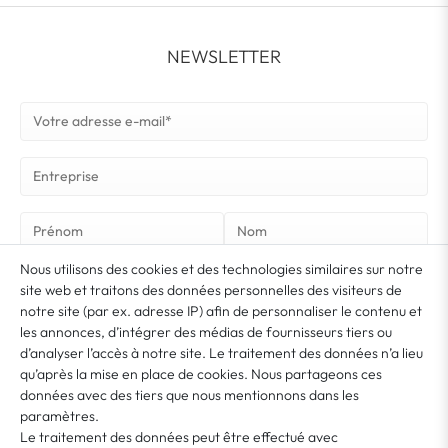
NEWSLETTER
Nous utilisons des cookies et des technologies similaires sur notre
S’ABONNER À LA NEWSLETTER
site web et traitons des données personnelles des visiteurs de
notre site (par ex. adresse IP) afin de personnaliser le contenu et
les annonces, d’intégrer des médias de fournisseurs tiers ou
Vous acceptez que vos données soient utilisées pour l’envoi de notre newsletter. La
newsletter peut être résiliée à tout moment. Vous trouverez de plus amples
d’analyser l’accès à notre site. Le traitement des données n’a lieu
*
informations et indications de révocation dans notre
Déclaration de confidentialité
qu’après la mise en place de cookies. Nous partageons ces
données avec des tiers que nous mentionnons dans les
paramètres.
MON COMPTE
Le traitement des données peut être effectué avec