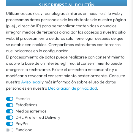
SUSCRIBIRSE AL BOLETÍN
Utilizamos cookies y tecnologías similares en nuestro sitio web y
procesamos datos personales de los visitantes de nuestra página
Usted acepta que sus datos se utilicen para el envío de nuestro boletín. El boletín puede
cancelarse en cualquier momento. Encontrará más información e indicaciones sobre
(p. ej., dirección IP) para personalizar contenidos y anuncios,
*
la revocación en nuestra
Declaración de privacidad
integrar medios de terceros o analizar los accesos a nuestro sitio
web. El procesamiento de datos solo tiene lugar después de que
se establecen cookies. Compartimos estos datos con terceros
MI CUENTA
que indicamos en la configuración.
El procesamiento de datos puede realizarse con consentimiento
o sobre la base de un interés legítimo. El consentimiento puede
ATENCIÓN AL CLIENTE
otorgarse o rechazarse. Existe el derecho a no consentir y a
modificar o revocar el consentimiento posteriormente. Consulte
nuestro
Aviso legal
y más información sobre el uso de datos
SOBRE VEGA
personales en nuestra
Declaración de privacidad
.
Esencial
Estadísticas
Medios externos
DHL Preferred Delivery
PayPal
Funcional