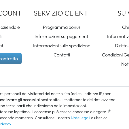
CCOUNT
SERVIZIO CLIENTI
SU
 aziendale
Programma bonus
Chi
i
Informazioni sui pagamenti
Informativa
ati
Informazioni sulla spedizione
Diritto
Contatti
Condizioni Ge
contratto
Note
i personali dei visitatori del nostro sito (ad es. indirizzo IP) per
alizzare gli accessi al nostro sito. Il trattamento dei dati avviene
con terze parti che indichiamo nelle impostazioni.
nteresse legittimo. Il consenso può essere concesso o negato. È
i indicati sono comprensivi di IVA, oltre alle
spese di spedizione
. Spedizione gratuita
n secondo momento. Consultare il nostro
Note legali
e ulteriori
© 2026 / Tutti i diritti riservati /
powered by
createyourtemplate
privacy
.