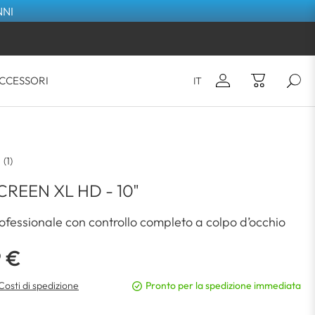
NNI
CCESSORI
IT
E-mail*
Non hai ancora alcun articolo nel
(1)
carrello.
Password*
REEN XL HD - 10"
ofessionale con controllo completo a colpo d’occhio
ACCEDI
9 €
Password dimenticata?
 Costi di spedizione
Pronto per la spedizione immediata