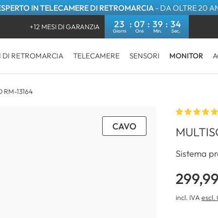
ESPERTO IN TELECAMERE DI RETROMARCIA
- DA OLTRE 20 A
23
07
39
34
+12 MESI DI GARANZIA
I DI RETROMARCIA
TELECAMERE
SENSORI
MONITOR
A
D RM-13164
CAVO
MULTISC
Sistema pr
299,9
incl. IVA
escl.