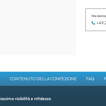
Hai doman
+49 
I
CONTENUTO DELLA CONFEZIONE
FAQ
sima visibilità e nitidezza