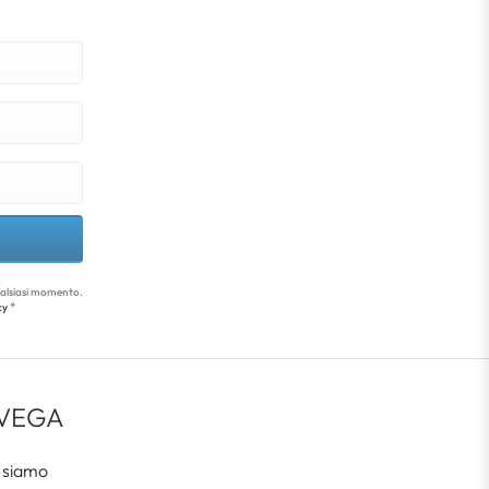
qualsiasi momento.
*
cy
 VEGA
 siamo