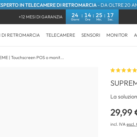
ESPERTO IN TELECAMERE DI RETROMARCIA
- DA OLTRE 20 A
24
14
25
17
+12 MESI DI GARANZIA
I DI RETROMARCIA
TELECAMERE
SENSORI
MONITOR
A
EME | Touchscreen POS o monit...
SUPREM
La soluzio
29,99 
incl. IVA
escl.