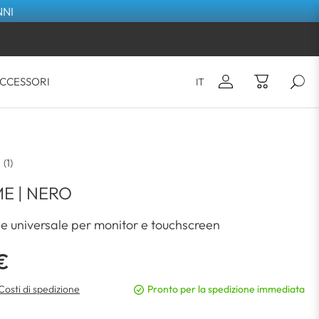
NNI
CCESSORI
IT
E-mail*
Non hai ancora alcun articolo nel
(1)
carrello.
Password*
E | NERO
ne universale per monitor e touchscreen
ACCEDI
€
Password dimenticata?
 Costi di spedizione
Pronto per la spedizione immediata